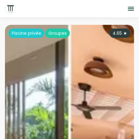
Piscine privée
Groupes
4.65
★