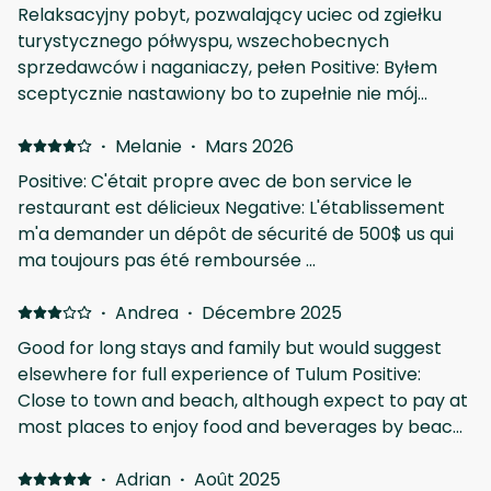
Relaksacyjny pobyt, pozwalający uciec od zgiełku
turystycznego półwyspu, wszechobecnych
sprzedawców i naganiaczy, pełen Positive: Byłem
sceptycznie nastawiony bo to zupełnie nie mój
klimat otoczenia, jednak z 4 miejsc w których
spałem podczas pobytu w Meksyku, ta lokalizacja
·
Melanie
·
Mars 2026
dała mi zdecydowanie najwięcej przyjemności.
Positive: C'était propre avec de bon service le
Personel bardzo miły, (nie tania) ale bardzo pyszna
restaurant est délicieux Negative: L'établissement
kuchnia, bardzo fajne mieszkanie, wygodne łóżko,
m'a demander un dépôt de sécurité de 500$ us qui
relatywnie duży zadbany basen. Negative: Zapach
ma toujours pas été remboursée ...
grzyba/stęchlizny, spowodowany wilgocią (do
opanowania wietrząc)
·
Andrea
·
Décembre 2025
Good for long stays and family but would suggest
elsewhere for full experience of Tulum Positive:
Close to town and beach, although expect to pay at
most places to enjoy food and beverages by beach.
Beautiful pool and amenities like exercise and health
activities (the latter of which I did not use) Great
·
Adrian
·
Août 2025