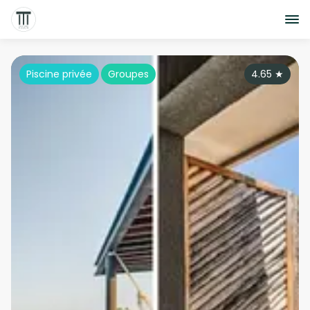
Piscine privée
Groupes
4.65
★