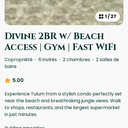
1
/
27
Divine 2BR w/ Beach
Access | Gym | Fast WiFi
Copropriété
·
6 invités
·
2 chambres
·
2 salles de
bains
5.00
Experience Tulum from a stylish condo perfectly set
near the beach and breathtaking jungle views. Walk
to shops, restaurants, and the largest supermarket
in just minutes.